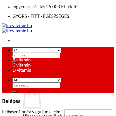
Skip
Ingyenes szállítás 25.000 Ft felett!
to
GYORS - FITT - EGÉSZSÉGES
content
Főoldal
A vitamin
Keresés
B vitamin
a
C vitamin
következőre:
D vitamin
Keresés
0
Ft
a
következőre:
Belépés
Felhasználónév vagy Email cím
*