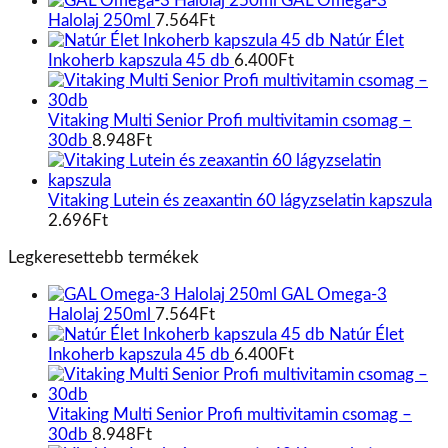
GAL Omega-3
Halolaj 250ml
7.564
Ft
Natúr Élet
Inkoherb kapszula 45 db
6.400
Ft
Vitaking Multi Senior Profi multivitamin csomag –
30db
8.948
Ft
Vitaking Lutein és zeaxantin 60 lágyzselatin kapszula
2.696
Ft
Legkeresettebb termékek
GAL Omega-3
Halolaj 250ml
7.564
Ft
Natúr Élet
Inkoherb kapszula 45 db
6.400
Ft
Vitaking Multi Senior Profi multivitamin csomag –
30db
8.948
Ft