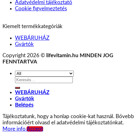
Adatvédelmi tájékoztató
Cookie figyelmeztetés
Kiemelt termékkategóriák
WEBÁRUHÁZ
Gyártók
Copyright 2026 ©
lifevitamin.hu MINDEN JOG
FENNTARTVA
Keresés
a
következőre:
WEBÁRUHÁZ
Gyártók
Belépés
Tájékoztatunk, hogy a honlap cookie-kat használ. Bővebb
információért olvasd el adatvédelmi tájékoztatónkat.
More info
Accept