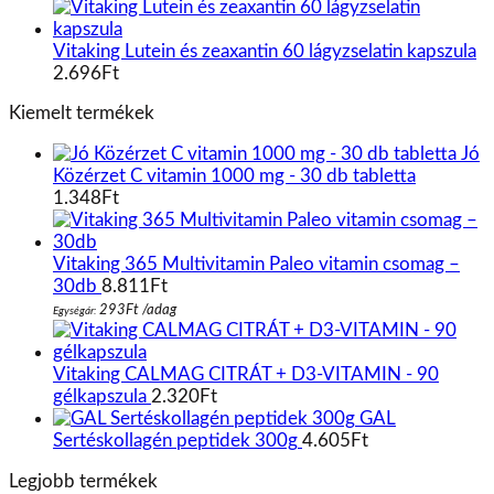
Vitaking Lutein és zeaxantin 60 lágyzselatin kapszula
2.696
Ft
Kiemelt termékek
Jó
Közérzet C vitamin 1000 mg - 30 db tabletta
1.348
Ft
Vitaking 365 Multivitamin Paleo vitamin csomag –
30db
8.811
Ft
293
Ft
/
adag
Egységár:
Vitaking CALMAG CITRÁT + D3-VITAMIN - 90
gélkapszula
2.320
Ft
GAL
Sertéskollagén peptidek 300g
4.605
Ft
Legjobb termékek