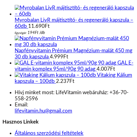
Myrobalan LivR májtisztító- és regeneráló kapszula –
60db
11.690
Ft
194
Ft
/
db
Egységár:
Napfényvitamin Prémium Magnézium-malát 450 mg
30 db kapszula
4.999
Ft
GAL E-
vitamin komplex 95ml/90g 90 adag
4.007
Ft
Vitaking Kálium
kapszula – 100db
2.237
Ft
Hívj minket most:
LifeVitamin webáruház: +36-70-
558-2596
Email:
lifevitamin.hu@gmail.com
Hasznos Linkek
Általános szerződési feltételek