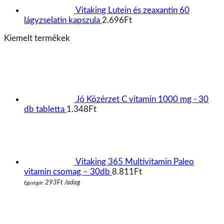
Vitaking Spirulina Alga 500mg 200 db
tabletta
4.246
Ft
VITAKING - D3 vitamin 2000 NE 90 Gélkapszula
1.513
Ft
Hívj minket most:
LifeVitamin webáruház: +36-70-
558-2596
Email:
lifevitamin.hu@gmail.com
Hasznos Linkek
Általános szerződési feltételek
Adatvédelmi tájékoztató
Cookie figyelmeztetés
Kiemelt termékkategóriák