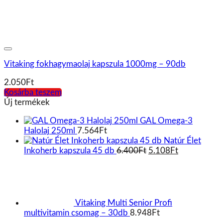
Original
Current
Inkoherb kapszula 45 db
6.400
Ft
5.108
Ft
price
price
was:
is:
6.400Ft.
5.108Ft.
Vitaking Multi Senior Profi
multivitamin csomag – 30db
8.948
Ft
Vitaking Lutein és zeaxantin 60
lágyzselatin kapszula
2.696
Ft
Kiemelt termékek
Jó
Közérzet C vitamin 1000 mg - 30 db tabletta
1.348
Ft