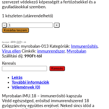
szervezet védekező képességét a fertőzésekkel és a
gyulladásokkal szemben.
1 készleten (utánrendelhető)
Myrobalan
iMU.18
Kosárba teszem
-
immunerősítő
194
169
Egységár:
Ft
Ft
/
db
gyógynövény
Cikkszám:
myrobalan-013
Kategóriák:
Immunerősítés
,
kapszula
Vírus ellen
Címkék:
immunrendszer
,
Myrobalan
-
Szállítási díj:
990Ft-tól
60db
Keresés
mennyiség
Keresés
Leírás
További információk
Vélemények (0)
Myrobalan iMU.18 – immunerősítő kapszula
Védd egészséged, erősítsd immunrendszered 18
gyógynövény együttes erejével. Neked sincs időd a