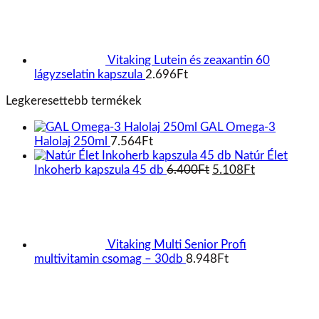
Vitaking 365 Multivitamin Paleo
vitamin csomag – 30db
8.811
Ft
293
Ft
/
adag
Egységár:
Vitaking CALMAG CITRÁT + D3-
VITAMIN - 90 gélkapszula
2.320
Ft
GAL
Sertéskollagén peptidek 300g
4.605
Ft
Legjobb termékek
GAL K-
komplex+D3-vitamin csepp – 20ml
3.312
Ft
Vitaking Multi Plus Profi multivitamin csomag – 30db
8.818
Ft