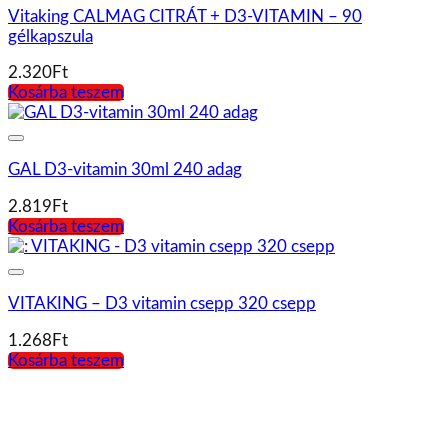
Vitaking Cink glükonát 25 mg 90 tabletta
1.362
Ft
Kosárba teszem
GAL K2+D3 Forte vitamin 20ml 60 adag
4.710
Ft
Kosárba teszem
Vitaking C-500mg TR 30mg csipkebogyóval 100 db
tabletta
2.290
Ft
Kosárba teszem