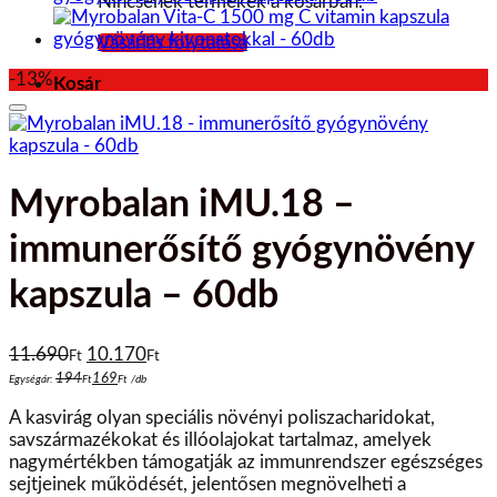
Nincsenek termékek a kosárban.
Vásárlás folytatása
-13%
Kosár
Myrobalan iMU.18 –
immunerősítő gyógynövény
kapszula – 60db
Original
Current
11.690
10.170
Ft
Ft
price
price
194
169
Egységár:
Ft
Ft
/
db
was:
is:
A kasvirág olyan speciális növényi poliszacharidokat,
11.690Ft.
10.170Ft.
savszármazékokat és illóolajokat tartalmaz, amelyek
nagymértékben támogatják az immunrendszer egészséges
sejtjeinek működését, jelentősen megnövelheti a