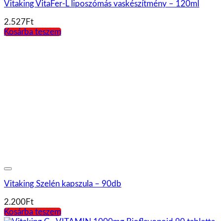
Vitaking C – VITAMIN 1000mg Bioflavonoid 90 tabletta
2.413
Ft
Kosárba teszem
Vitaking CALMAG CITRÁT + D3-VITAMIN – 90
gélkapszula
2.320
Ft
Kosárba teszem
GAL D3-vitamin 30ml 240 adag
2.819
Ft
Kosárba teszem