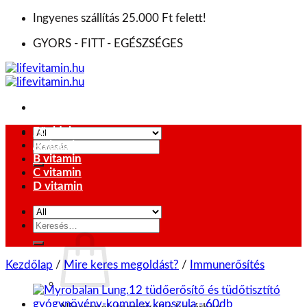
Skip
Ingyenes szállítás 25.000 Ft felett!
to
GYORS - FITT - EGÉSZSÉGES
content
Főoldal
A vitamin
Keresés
B vitamin
a
C vitamin
következőre:
D vitamin
Keresés
0
Ft
a
következőre:
Kezdőlap
/
Mire keres megoldást?
/
Immunerősítés