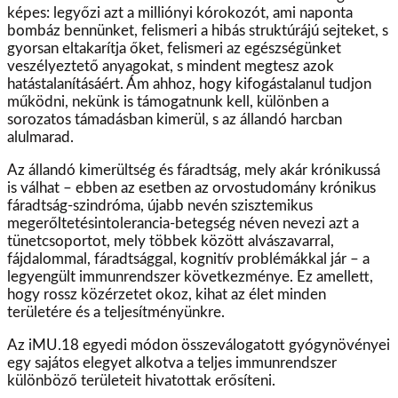
képes: legyőzi azt a milliónyi kórokozót, ami naponta
bombáz bennünket, felismeri a hibás struktúrájú sejteket, s
gyorsan eltakarítja őket, felismeri az egészségünket
veszélyeztető anyagokat, s mindent megtesz azok
hatástalanításáért. Ám ahhoz, hogy kifogástalanul tudjon
működni, nekünk is támogatnunk kell, különben a
sorozatos támadásban kimerül, s az állandó harcban
alulmarad.
Az állandó kimerültség és fáradtság, mely akár krónikussá
is válhat – ebben az esetben az orvostudomány krónikus
fáradtság-szindróma, újabb nevén szisztemikus
megerőltetésintolerancia-betegség néven nevezi azt a
tünetcsoportot, mely többek között alvászavarral,
fájdalommal, fáradtsággal, kognitív problémákkal jár – a
legyengült immunrendszer következménye. Ez amellett,
hogy rossz közérzetet okoz, kihat az élet minden
területére és a teljesítményünkre.
Az iMU.18 egyedi módon összeválogatott gyógynövényei
egy sajátos elegyet alkotva a teljes immunrendszer
különböző területeit hivatottak erősíteni.