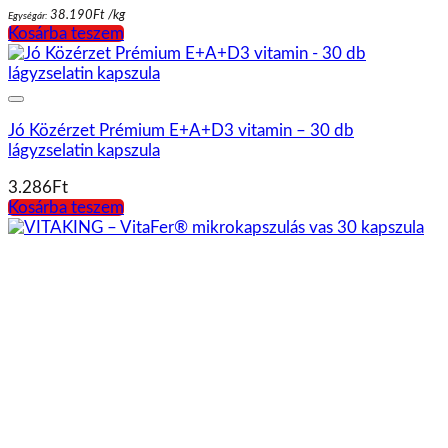
38.190
Ft
/
kg
Egységár:
Kosárba teszem
Jó Közérzet Prémium E+A+D3 vitamin – 30 db
lágyzselatin kapszula
3.286
Ft
Kosárba teszem
VITAKING – VitaFer® mikrokapszulás vas 30 kapszula
2.312
Ft
Kosárba teszem