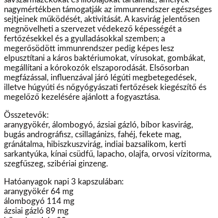
nagymértékben támogatják az immunrendszer egészséges
sejtjeinek működését, aktivitását. A kasvirág jelentősen
megnövelheti a szervezet védekező képességét a
fertőzésekkel és a gyulladásokkal szemben; a
megerősödött immunrendszer pedig képes lesz
elpusztítani a káros baktériumokat, vírusokat, gombákat,
megállítani a kórokozók elszaporodását. Elsősorban
megfázással, influenzával járó légúti megbetegedések,
illetve húgyúti és nőgyógyászati fertőzések kiegészítő és
megelőző kezelésére ajánlott a fogyasztása.
Összetevők:
aranygyökér, álombogyó, ázsiai gázló, bíbor kasvirág,
bugás andrográfisz, csillagánizs, fahéj, fekete mag,
gránátalma, hibiszkuszvirág, indiai bazsalikom, kerti
sarkantyúka, kínai csüdfű, lapacho, olajfa, orvosi vízitorma,
szegfűszeg, szibériai ginzeng.
Hatóanyagok napi 3 kapszulában:
aranygyökér 64 mg
álombogyó 114 mg
ázsiai gázló 89 mg