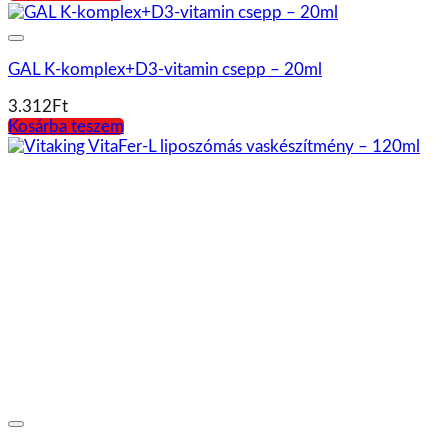
Vitaking Szelén kapszula – 90db
2.200
Ft
Kosárba teszem