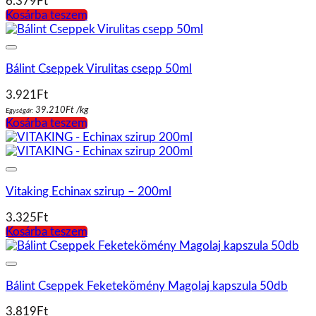
6.379
Ft
Kosárba teszem
Bálint Cseppek Virulitas csepp 50ml
3.921
Ft
39.210
Ft
/
kg
Egységár:
Kosárba teszem
Vitaking Echinax szirup – 200ml
3.325
Ft
Kosárba teszem
Bálint Cseppek Feketekömény Magolaj kapszula 50db
3.819
Ft