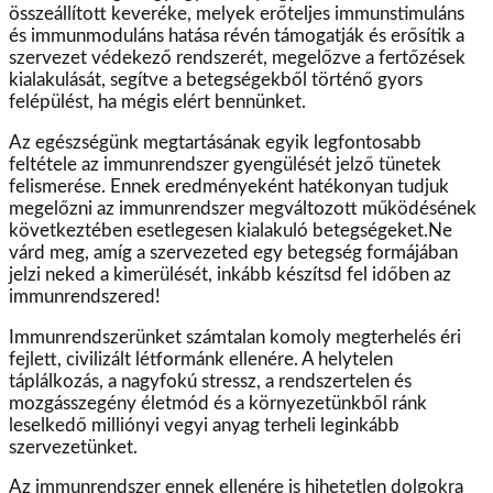
összeállított keveréke, melyek erőteljes immunstimuláns
és immunmoduláns hatása révén támogatják és erősítik a
szervezet védekező rendszerét, megelőzve a fertőzések
kialakulását, segítve a betegségekből történő gyors
felépülést, ha mégis elért bennünket.
Az egészségünk megtartásának egyik legfontosabb
feltétele az immunrendszer gyengülését jelző tünetek
felismerése. Ennek eredményeként hatékonyan tudjuk
megelőzni az immunrendszer megváltozott működésének
következtében esetlegesen kialakuló betegségeket.Ne
várd meg, amíg a szervezeted egy betegség formájában
jelzi neked a kimerülését, inkább készítsd fel időben az
immunrendszered!
Immunrendszerünket számtalan komoly megterhelés éri
fejlett, civilizált létformánk ellenére. A helytelen
táplálkozás, a nagyfokú stressz, a rendszertelen és
mozgásszegény életmód és a környezetünkből ránk
leselkedő milliónyi vegyi anyag terheli leginkább
szervezetünket.
Az immunrendszer ennek ellenére is hihetetlen dolgokra