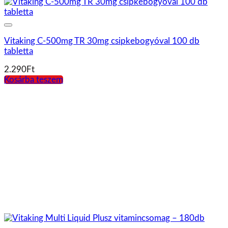
3.053
Ft
Kosárba teszem
Vitaking fokhagymaolaj kapszula 1000mg – 90db
2.050
Ft
Kosárba teszem
Új termékek