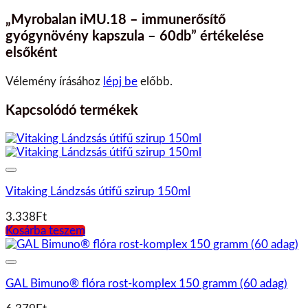
„Myrobalan iMU.18 – immunerősítő
gyógynövény kapszula – 60db” értékelése
elsőként
Vélemény írásához
lépj be
előbb.
Kapcsolódó termékek
Vitaking Lándzsás útifű szirup 150ml
3.338
Ft
Kosárba teszem
GAL Bimuno® flóra rost-komplex 150 gramm (60 adag)