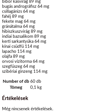
bíbor kasvirág 89 mg
bugás andrográfisz 64 mg
csillagánizs 64 mg
fahéj 89 mg
fekete mag 64 mg
gránátalma 64 mg
hibiszkuszvirág 89 mg
indiai bazsalikom 89 mg
kerti sarkantyúka 64 mg
kínai csüdfű 114 mg
lapacho 114 mg
olajfa 89 mg
orvosi vízitorma 64 mg
szegfűszeg 64 mg
szibériai ginzeng 114 mg
Number of db
60 db
Tömeg
0,1 kg
Értékelések
Még nincsenek értékelések.