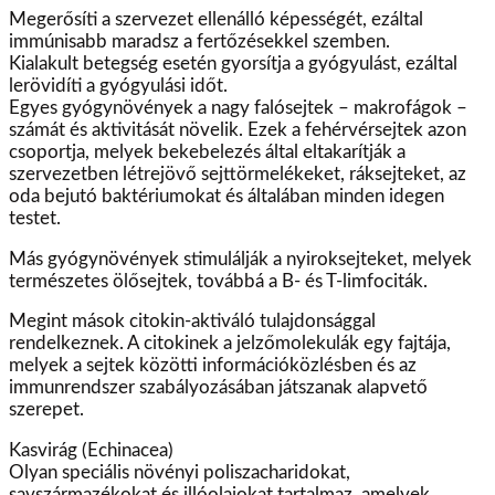
Megerősíti a szervezet ellenálló képességét, ezáltal
immúnisabb maradsz a fertőzésekkel szemben.
Kialakult betegség esetén gyorsítja a gyógyulást, ezáltal
lerövidíti a gyógyulási időt.
Egyes gyógynövények a nagy falósejtek – makrofágok –
számát és aktivitását növelik. Ezek a fehérvérsejtek azon
csoportja, melyek bekebelezés által eltakarítják a
szervezetben létrejövő sejttörmelékeket, ráksejteket, az
oda bejutó baktériumokat és általában minden idegen
testet.
Más gyógynövények stimulálják a nyiroksejteket, melyek
természetes ölősejtek, továbbá a B- és T-limfociták.
Megint mások citokin-aktiváló tulajdonsággal
rendelkeznek. A citokinek a jelzőmolekulák egy fajtája,
melyek a sejtek közötti információközlésben és az
immunrendszer szabályozásában játszanak alapvető
szerepet.
Kasvirág (Echinacea)
Olyan speciális növényi poliszacharidokat,
savszármazékokat és illóolajokat tartalmaz, amelyek