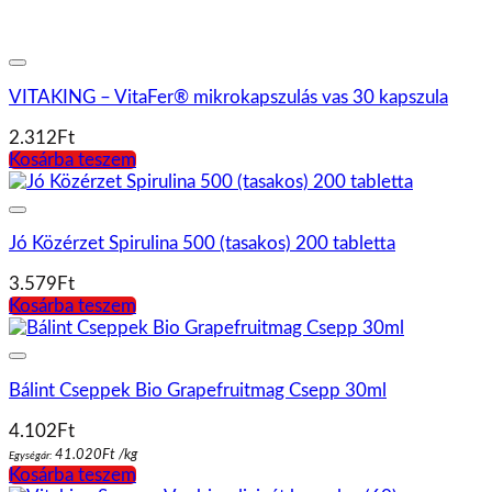
Jó Közérzet Spirulina 500 (tasakos) 200 tabletta
3.579
Ft
Kosárba teszem
Bálint Cseppek Bio Grapefruitmag Csepp 30ml
4.102
Ft
41.020
Ft
/
kg
Egységár:
Kosárba teszem
Vitaking Szerves Vas biszglicinát komplex (60)
1.824
Ft
Kosárba teszem