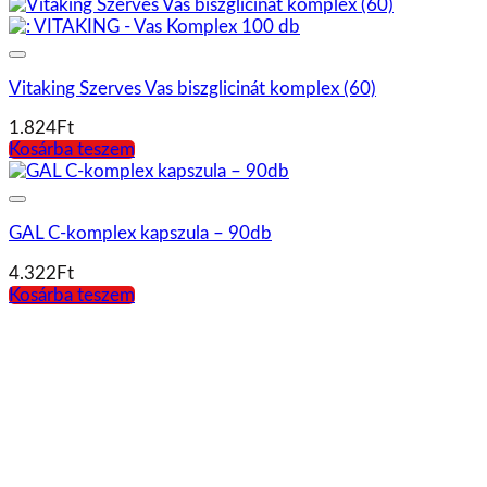
GAL C-komplex kapszula – 90db
4.322
Ft
Kosárba teszem
Vitaking VitaFer Mikrokapszulás Vas Szirup 120 ml
2.186
Ft
Kosárba teszem