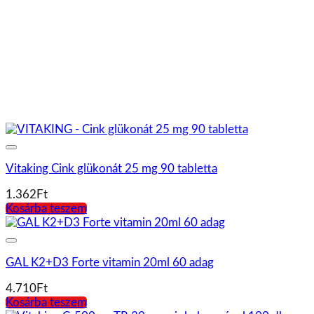
Vitaking Multi Liquid Plusz Új formula (30)
3.085
Ft
Kosárba teszem
Vitaking Propolisz szirup 100 ml