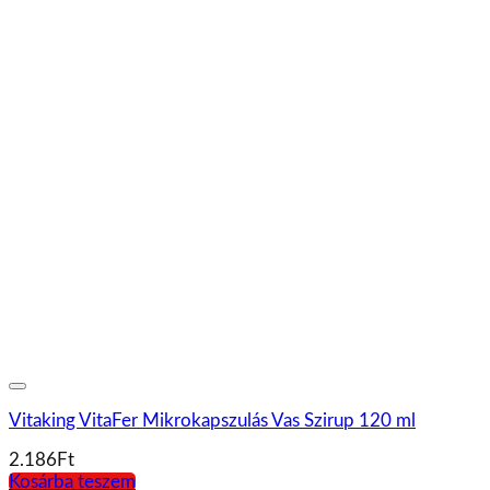
GAL K-komplex+D3-vitamin csepp – 20ml
3.312
Ft
Kosárba teszem
Vitaking VitaFer-L liposzómás vaskészítmény – 120ml
2.527
Ft
Kosárba teszem