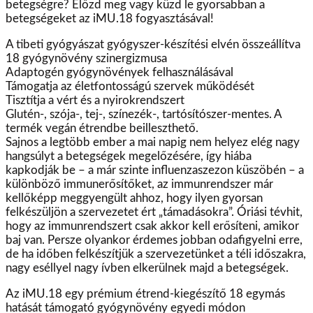
betegségre? Előzd meg vagy küzd le gyorsabban a
betegségeket az iMU.18 fogyasztásával!
A tibeti gyógyászat gyógyszer-készítési elvén összeállítva
18 gyógynövény szinergizmusa
Adaptogén gyógynövények felhasználásával
Támogatja az életfontosságú szervek működését
Tisztítja a vért és a nyirokrendszert
Glutén-, szója-, tej-, színezék-, tartósítószer-mentes. A
termék vegán étrendbe beilleszthető.
Sajnos a legtöbb ember a mai napig nem helyez elég nagy
hangsúlyt a betegségek megelőzésére, így hiába
kapkodják be – a már szinte influenzaszezon küszöbén – a
különböző immunerősítőket, az immunrendszer már
kellőképp meggyengült ahhoz, hogy ilyen gyorsan
felkészüljön a szervezetet ért „támadásokra”. Óriási tévhit,
hogy az immunrendszert csak akkor kell erősíteni, amikor
baj van. Persze olyankor érdemes jobban odafigyelni erre,
de ha időben felkészítjük a szervezetünket a téli időszakra,
nagy eséllyel nagy ívben elkerülnek majd a betegségek.
Az iMU.18 egy prémium étrend-kiegészítő 18 egymás
hatását támogató gyógynövény egyedi módon