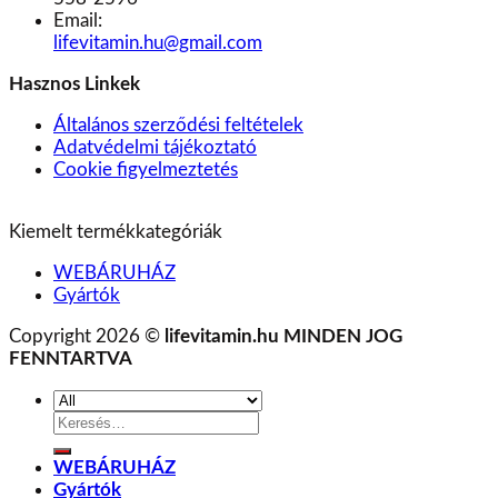
Email:
lifevitamin.hu@gmail.com
Hasznos Linkek
Általános szerződési feltételek
Adatvédelmi tájékoztató
Cookie figyelmeztetés
Kiemelt termékkategóriák
WEBÁRUHÁZ
Gyártók
Copyright 2026 ©
lifevitamin.hu MINDEN JOG
FENNTARTVA
Keresés
a
következőre:
WEBÁRUHÁZ
Gyártók