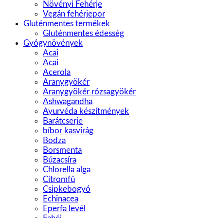
Növényi Fehérje
Vegán fehérjepor
Gluténmentes termékek
Gluténmentes édesség
Gyógynövények
Acai
Acai
Acerola
Aranygyökér
Aranygyökér rózsagyökér
Ashwagandha
Ayurvéda készítmények
Barátcserje
bíbor kasvirág
Bodza
Borsmenta
Búzacsíra
Chlorella alga
Citromfű
Csipkebogyó
Echinacea
Eperfa levél