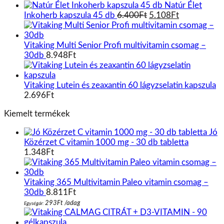
Natúr Élet
Original
Current
Inkoherb kapszula 45 db
6.400
Ft
5.108
Ft
price
price
was:
is:
6.400Ft.
5.108Ft.
Vitaking Multi Senior Profi multivitamin csomag –
30db
8.948
Ft
Vitaking Lutein és zeaxantin 60 lágyzselatin kapszula
2.696
Ft
Kiemelt termékek
Jó
Közérzet C vitamin 1000 mg - 30 db tabletta
1.348
Ft
Vitaking 365 Multivitamin Paleo vitamin csomag –
30db
8.811
Ft
293
Ft
/
adag
Egységár: