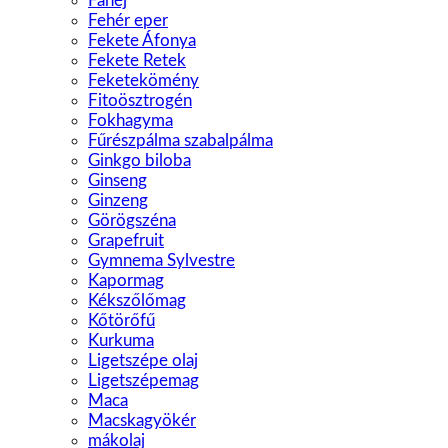
Fahéj
Fehér eper
Fekete Áfonya
Fekete Retek
Feketekömény
Fitoösztrogén
Fokhagyma
Fűrészpálma szabalpálma
Ginkgo biloba
Ginseng
Ginzeng
Görögszéna
Grapefruit
Gymnema Sylvestre
Kapormag
Kékszőlőmag
Kőtörőfű
Kurkuma
Ligetszépe olaj
Ligetszépemag
Maca
Macskagyökér
mákolaj