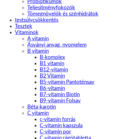
Probiotikumok
Teljesítményfokozók
Tömegnövelők és szénhidrátok
testsúlycsökkentés
Tesztek
Vitaminok
A vitamin
Ásványi anyag, nyomelem
B vitamin
B-komplex
B1 vitamin
B12-vitamin
B2 Vitamin
B5-vitamin Pantoténsav
B6-vitamin
B7-vitamin Biotin
B9-vitamin Folsav
Béta-karotin
C vitamin
c-vitamin forrás
C-vitamin kapszula
C-vitamin por
C-vitamin rágótabletta