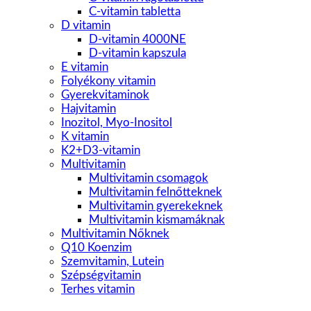
C-vitamin tabletta
D vitamin
D-vitamin 4000NE
D-vitamin kapszula
E vitamin
Folyékony vitamin
Gyerekvitaminok
Hajvitamin
Inozitol, Myo-Inositol
K vitamin
K2+D3-vitamin
Multivitamin
Multivitamin csomagok
Multivitamin felnőtteknek
Multivitamin gyerekeknek
Multivitamin kismamáknak
Multivitamin Nőknek
Q10 Koenzim
Szemvitamin, Lutein
Szépségvitamin
Terhes vitamin