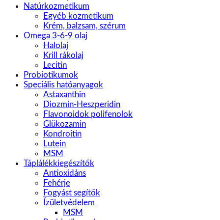
Natúrkozmetikum
Egyéb kozmetikum
Krém, balzsam, szérum
Omega 3-6-9 olaj
Halolaj
Krill rákolaj
Lecitin
Probiotikumok
Speciális hatóanyagok
Astaxanthin
Diozmin-Heszperidin
Flavonoidok polifenolok
Glükozamin
Kondroitin
Lutein
MSM
Táplálékkiegészítők
Antioxidáns
Fehérje
Fogyást segítők
Ízületvédelem
MSM