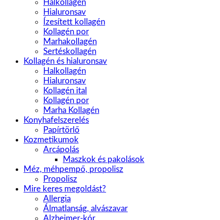
Halkollagén
Hialuronsav
Ízesített kollagén
Kollagén por
Marhakollagén
Sertéskollagén
Kollagén és hialuronsav
Halkollagén
Hialuronsav
Kollagén ital
Kollagén por
Marha Kollagén
Konyhafelszerelés
Papírtörlő
Kozmetikumok
Arcápolás
Maszkok és pakolások
Méz, méhpempő, propolisz
Propolisz
Mire keres megoldást?
Allergia
Álmatlanság, alvászavar
Alzheimer-kór