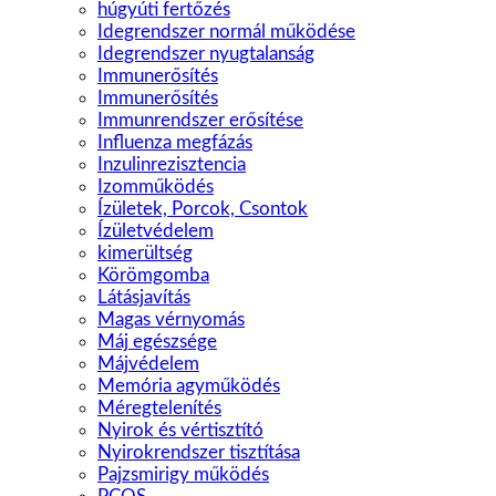
húgyúti fertőzés
Idegrendszer normál műkö­dése
Idegrendszer nyugtalanság
Immunerősítés
Immunerősítés
Immunrendszer erősítése
Influenza megfázás
Inzulinrezisztencia
Izomműködés
Ízületek, Porcok, Csontok
Ízületvédelem
kimerültség
Körömgomba
Látásjavítás
Magas vérnyomás
Máj egészsége
Májvédelem
Memória agyműködés
Méregtelenítés
Nyirok és vértisztító
Nyirokrendszer tisztítása
Pajzsmirigy működés