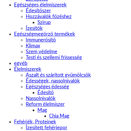
Egészséges élelmiszerek
Édesítőszer
Hozzávalók főzéshez
Szirup
Ízesítők
Egészségmegőrző termékek
Immunerősítő
Klimax
Szem védelme
Testi és szellemi frissesség
egyéb
Élelmiszerek
Aszalt és szárított gyümölcsök
Édességek, nassolnivalók
Egészséges édesség
Édesítő
Nassolnivalók
Reform élelmiszer
Mag
Chia Mag
Fehérjék, Proteinek
Ízesített fehérjepor