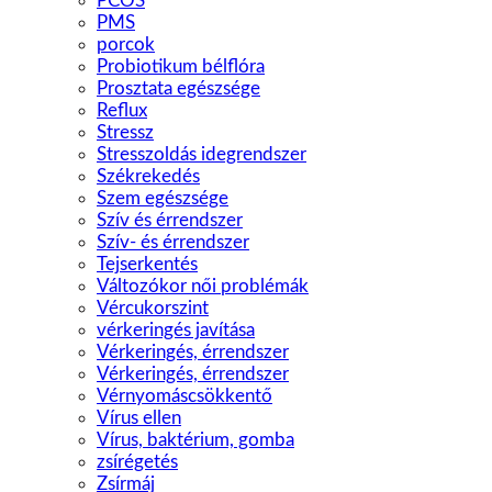
PCOS
PMS
porcok
Probiotikum bélflóra
Prosztata egészsége
Reflux
Stressz
Stresszoldás idegrendszer
Székrekedés
Szem egészsége
Szív és érrendszer
Szív- és érrendszer
Tejserkentés
Változókor női problémák
Vércukorszint
vérkeringés javítása
Vérkeringés, érrendszer
Vérkeringés, érrendszer
Vérnyomáscsökkentő
Vírus ellen
Vírus, baktérium, gomba
zsírégetés
Zsírmáj