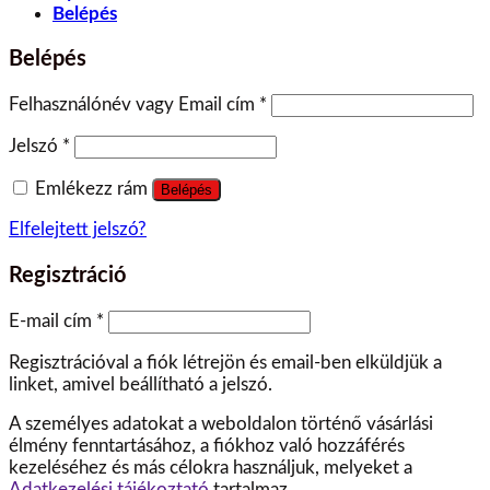
Belépés
Belépés
Felhasználónév vagy Email cím
*
Jelszó
*
Emlékezz rám
Belépés
Elfelejtett jelszó?
Regisztráció
E-mail cím
*
Regisztrációval a fiók létrejön és email-ben elküldjük a
linket, amivel beállítható a jelszó.
A személyes adatokat a weboldalon történő vásárlási
élmény fenntartásához, a fiókhoz való hozzáférés
kezeléséhez és más célokra használjuk, melyeket a
Adatkezelési tájékoztató
tartalmaz.