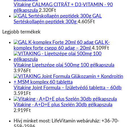
Vitaking CALMAG CITRÁT + D3-VITAMIN - 90
gélkapszula
2.320
Ft
GAL
Sertéskollagén peptidek 300g
4.605
Ft
Legjobb termékek
GAL K-
komplex forte csepp 60 adag – 20ml
4.109
Ft
Vitaking Ligetszépe olaj 500mg 100 gélkapszula
3.976
Ft
Vitaking Joint Formula – Ízületvédő tabletta – 60db
3.591
Ft
Vitaking - A+D+E plus Szelén 30db gélkapszula
2.919
Ft
Hívj minket most:
LifeVitamin webáruház: +36-70-
558-2596