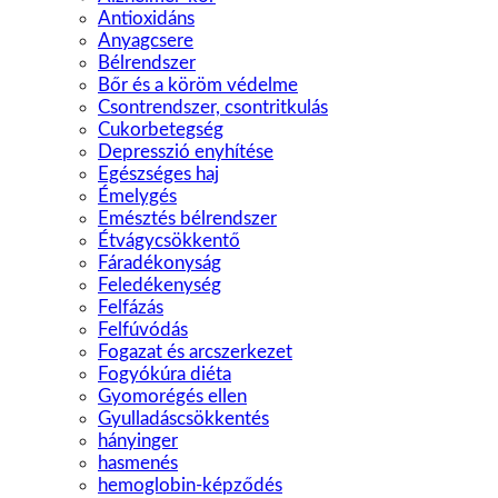
Antioxidáns
Anyagcsere
Bélrendszer
Bőr és a köröm védelme
Csontrendszer, csontritkulás
Cukorbetegség
Depresszió enyhítése
Egészséges haj
Émelygés
Emésztés bélrendszer
Étvágycsökkentő
Fáradékonyság
Feledékenység
Felfázás
Felfúvódás
Fogazat és arcszerkezet
Fogyókúra diéta
Gyomorégés ellen
Gyulladáscsökkentés
hányinger
hasmenés
hemoglobin-képződés