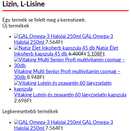
Lizin, L-Lisine
Egy termék se felelt meg a keresésnek.
Új termékek
GAL Omega-3
Halolaj 250ml
7.564
Ft
Natúr Élet
Original
Current
Inkoherb kapszula 45 db
6.400
Ft
5.108
Ft
price
price
was:
is:
6.400Ft.
5.108Ft.
Vitaking Multi Senior Profi multivitamin csomag –
30db
8.948
Ft
Vitaking Lutein és zeaxantin 60 lágyzselatin kapszula
2.696
Ft
Legkeresettebb termékek
GAL Omega-3
Halolaj 250ml
7.564
Ft