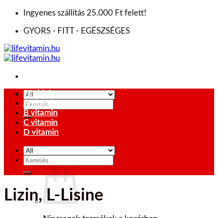
Skip
Ingyenes szállítás 25.000 Ft felett!
to
GYORS - FITT - EGÉSZSÉGES
content
Főoldal
A vitamin
Keresés
B vitamin
a
C vitamin
következőre:
D vitamin
Keresés
0
Ft
a
következőre:
Lizin, L-Lisine