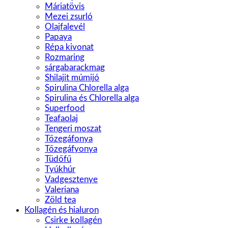
Máriatövis
Mezei zsurló
Olajfalevél
Papaya
Répa kivonat
Rozmaring
sárgabarackmag
Shilajit múmijó
Spirulina Chlorella alga
Spirulina és Chlorella alga
Superfood
Teafaolaj
Tengeri moszat
Tőzegáfonya
Tőzegáfyonya
Tüdőfű
Tyúkhúr
Vadgesztenye
Valeriana
Zöld tea
Kollagén és hialuron
Csirke kollagén