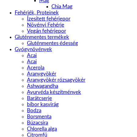
Mag
Chia Mag
Fehérjék, Proteinek
Ízesített fehérjepor
Növényi Fehérje
Vegán fehérjepor
Gluténmentes termékek
Gluténmentes édesség
Gyógynövények
Acai
Acai
Acerola
Aranygyökér
Aranygyökér rózsagyökér
Ashwagandha
Ayurvéda készítmények
Barátcserje
bíbor kasvirág
Bodza
Borsmenta
Búzacsíra
Chlorella alga
Citromfű