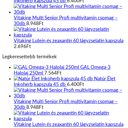
Inkoherb kapszula 45 db
6.400
Ft
Vitaking Multi Senior Profi multivitamin csomag –
30db
8.948
Ft
Vitaking Lutein és zeaxantin 60 lágyzselatin kapszula
2.696
Ft
Legkeresettebb termékek
GAL Omega-3
Halolaj 250ml
7.564
Ft
Natúr Élet
Inkoherb kapszula 45 db
6.400
Ft
Vitaking Multi Senior Profi multivitamin csomag –
30db
8.948
Ft
Vitaking Lutein és zeaxantin 60 lágyzselatin kapszula