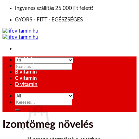
Skip
Ingyenes szállítás 25.000 Ft felett!
to
GYORS - FITT - EGÉSZSÉGES
content
Főoldal
A vitamin
Keresés
B vitamin
a
C vitamin
következőre:
D vitamin
Keresés
0
Ft
a
következőre:
Izomtömeg növelés