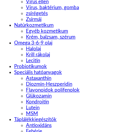
Vírus ellen
Vírus, baktérium, gomba
zsírégetés
Zsírmáj
Natúrkozmetikum
Egyéb kozmetikum
Krém, balzsam, szérum
Omega 3-6-9 olaj
Halolaj
Krill rákolaj
Lecitin
Probiotikumok
Speciális hatóanyagok
Astaxanthin
Diozmin-Heszperidin
Flavonoidok polifenolok
Glükozamin
Kondroitin
Lutein
MSM
Táplálékkiegészítők
Antioxidáns
Fehérje