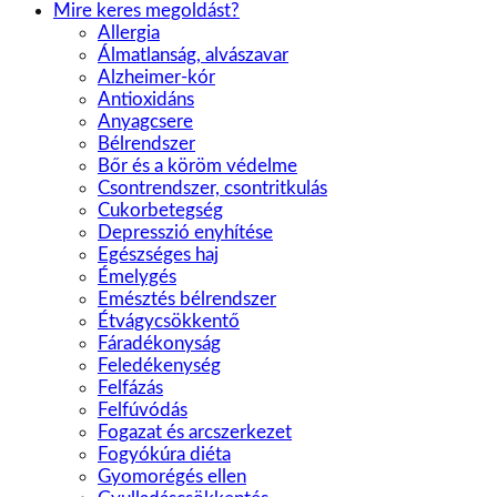
Mire keres megoldást?
Allergia
Álmatlanság, alvászavar
Alzheimer-kór
Antioxidáns
Anyagcsere
Bélrendszer
Bőr és a köröm védelme
Csontrendszer, csontritkulás
Cukorbetegség
Depresszió enyhítése
Egészséges haj
Émelygés
Emésztés bélrendszer
Étvágycsökkentő
Fáradékonyság
Feledékenység
Felfázás
Felfúvódás
Fogazat és arcszerkezet
Fogyókúra diéta
Gyomorégés ellen