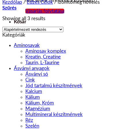
Nincsenek termékek a kosárban.
Kezdőlap
/
Edzés Célok
/
Izomtömeg növelés
Szűrés
Vásárlás folytatása
Showing all 3 results
Kosár
Kategóriák
Aminosavak
Aminosav komplex
Kreatin, Creatine
Taurin, L-Taurine
Ásványi anyagok
Ásványi só
Cink
Jód tartalmú készítmények
Kalcium
Kálium
Kálium, Króm
Magnézium
Multimineral készítmények
Réz
Szelén