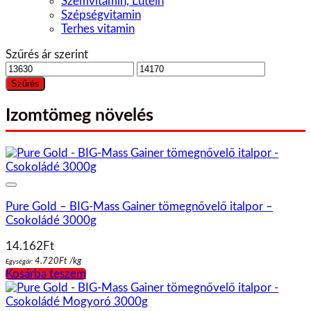
Szemvitamin, Lutein
Szépségvitamin
Terhes vitamin
Szűrés ár szerint
Min
Max
ár
ár
Szűrés
Izomtömeg növelés
Pure Gold – BIG-Mass Gainer tömegnővelő italpor –
Csokoládé 3000g
14.162
Ft
4.720
Ft
/
kg
Egységár:
Kosárba teszem