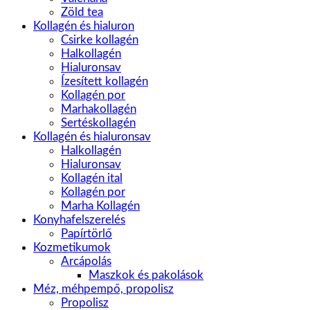
Zöld tea
Kollagén és hialuron
Csirke kollagén
Halkollagén
Hialuronsav
Ízesített kollagén
Kollagén por
Marhakollagén
Sertéskollagén
Kollagén és hialuronsav
Halkollagén
Hialuronsav
Kollagén ital
Kollagén por
Marha Kollagén
Konyhafelszerelés
Papírtörlő
Kozmetikumok
Arcápolás
Maszkok és pakolások
Méz, méhpempő, propolisz
Propolisz