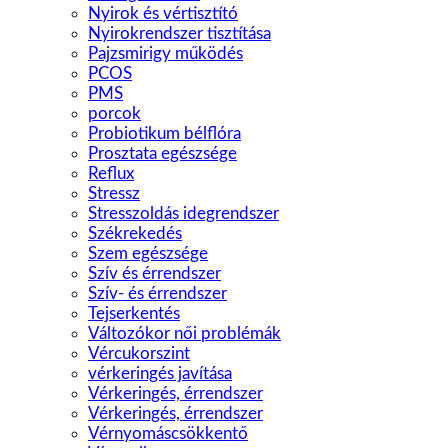
Nyirok és vértisztító
Nyirokrendszer tisztítása
Pajzsmirigy működés
PCOS
PMS
porcok
Probiotikum bélflóra
Prosztata egészsége
Reflux
Stressz
Stresszoldás idegrendszer
Székrekedés
Szem egészsége
Szív és érrendszer
Szív- és érrendszer
Tejserkentés
Változókor női problémák
Vércukorszint
vérkeringés javítása
Vérkeringés, érrendszer
Vérkeringés, érrendszer
Vérnyomáscsökkentő