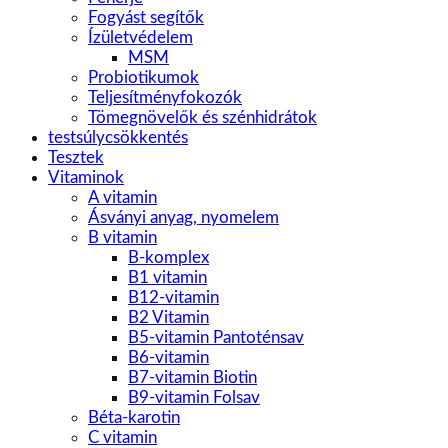
Fogyást segítők
Ízületvédelem
MSM
Probiotikumok
Teljesítményfokozók
Tömegnövelők és szénhidrátok
testsúlycsökkentés
Tesztek
Vitaminok
A vitamin
Ásványi anyag, nyomelem
B vitamin
B-komplex
B1 vitamin
B12-vitamin
B2 Vitamin
B5-vitamin Pantoténsav
B6-vitamin
B7-vitamin Biotin
B9-vitamin Folsav
Béta-karotin
C vitamin