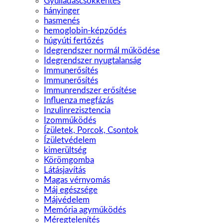
Gyulladáscsökkentés
hányinger
hasmenés
hemoglobin-képződés
húgyúti fertőzés
Idegrendszer normál műkö­dése
Idegrendszer nyugtalanság
Immunerősítés
Immunerősítés
Immunrendszer erősítése
Influenza megfázás
Inzulinrezisztencia
Izomműködés
Ízületek, Porcok, Csontok
Ízületvédelem
kimerültség
Körömgomba
Látásjavítás
Magas vérnyomás
Máj egészsége
Májvédelem
Memória agyműködés
Méregtelenítés