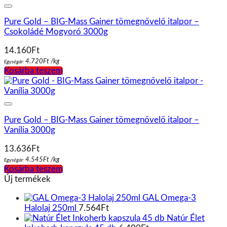
Pure Gold – BIG-Mass Gainer tömegnővelő italpor –
Csokoládé Mogyoró 3000g
14.160
Ft
4.720
Ft
/
kg
Egységár:
Kosárba teszem
Pure Gold – BIG-Mass Gainer tömegnővelő italpor –
Vanília 3000g
13.636
Ft
4.545
Ft
/
kg
Egységár:
Kosárba teszem
Új termékek
GAL Omega-3
Halolaj 250ml
7.564
Ft
Natúr Élet