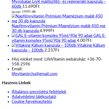
Myrobalan LivR májtisztító- és regeneráló kapszula –
60db
11.690
Ft
194
Ft
/
db
Egységár:
Napfényvitamin Prémium Magnézium-malát 450 mg
30 db kapszula
4.999
Ft
GAL E-
vitamin komplex 95ml/90g 90 adag
4.007
Ft
Vitaking Kálium
kapszula – 100db
2.237
Ft
Hívj minket most:
LifeVitamin webáruház: +36-70-
558-2596
Email:
lifevitamin.hu@gmail.com
Hasznos Linkek
Általános szerződési feltételek
Adatvédelmi tájékoztató
Cookie figyelmeztetés