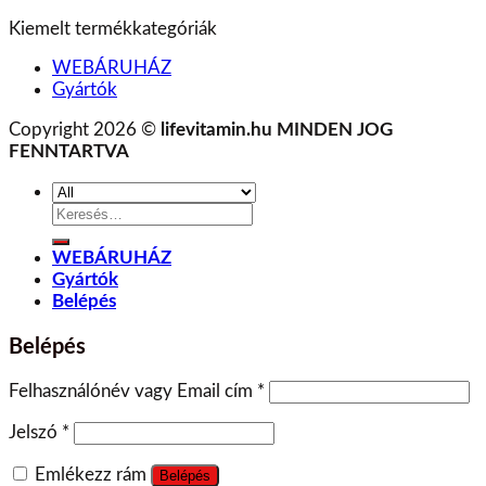
Kiemelt termékkategóriák
WEBÁRUHÁZ
Gyártók
Copyright 2026 ©
lifevitamin.hu MINDEN JOG
FENNTARTVA
Keresés
a
következőre:
WEBÁRUHÁZ
Gyártók
Belépés
Belépés
Felhasználónév vagy Email cím
*
Jelszó
*
Emlékezz rám
Belépés