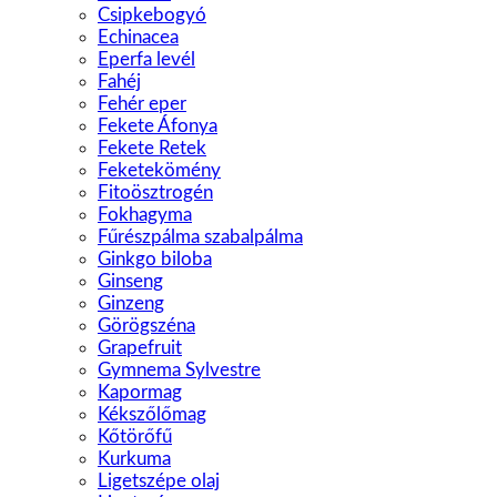
Csipkebogyó
Echinacea
Eperfa levél
Fahéj
Fehér eper
Fekete Áfonya
Fekete Retek
Feketekömény
Fitoösztrogén
Fokhagyma
Fűrészpálma szabalpálma
Ginkgo biloba
Ginseng
Ginzeng
Görögszéna
Grapefruit
Gymnema Sylvestre
Kapormag
Kékszőlőmag
Kőtörőfű
Kurkuma
Ligetszépe olaj