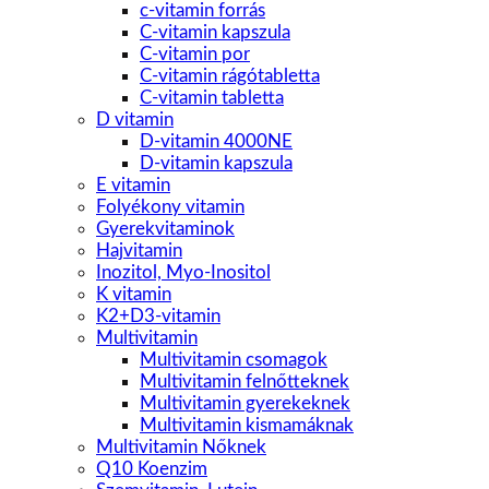
c-vitamin forrás
C-vitamin kapszula
C-vitamin por
C-vitamin rágótabletta
C-vitamin tabletta
D vitamin
D-vitamin 4000NE
D-vitamin kapszula
E vitamin
Folyékony vitamin
Gyerekvitaminok
Hajvitamin
Inozitol, Myo-Inositol
K vitamin
K2+D3-vitamin
Multivitamin
Multivitamin csomagok
Multivitamin felnőtteknek
Multivitamin gyerekeknek
Multivitamin kismamáknak
Multivitamin Nőknek
Q10 Koenzim