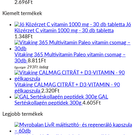
2.696
Ft
Kiemelt termékek
Jó
Közérzet C vitamin 1000 mg - 30 db tabletta
1.348
Ft
Vitaking 365 Multivitamin Paleo vitamin csomag –
30db
8.811
Ft
293
Ft
/
adag
Egységár:
Vitaking CALMAG CITRÁT + D3-VITAMIN - 90
gélkapszula
2.320
Ft
GAL
Sertéskollagén peptidek 300g
4.605
Ft
Legjobb termékek