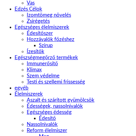
Vas
Edzés Célok
Izomtömeg növelés
Zsírégetés
Egészséges élelmiszerek
Édesítőszer
Hozzávalók főzéshez
Szirup
Ízesítők
Egészségmegőrző termékek
Immunerősítő
Klimax
Szem védelme
Testi és szellemi frissesség
egyéb
Élelmiszerek
Aszalt és szárított gyümölcsök
Édességek, nassolnivalók
Egészséges édesség
Édesítő
Nassolnivalók
Reform élelmiszer