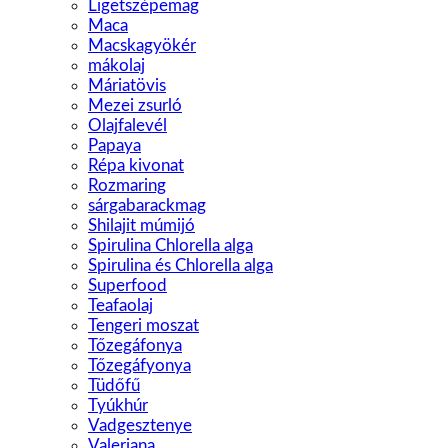
Ligetszépemag
Maca
Macskagyökér
mákolaj
Máriatövis
Mezei zsurló
Olajfalevél
Papaya
Répa kivonat
Rozmaring
sárgabarackmag
Shilajit múmijó
Spirulina Chlorella alga
Spirulina és Chlorella alga
Superfood
Teafaolaj
Tengeri moszat
Tőzegáfonya
Tőzegáfyonya
Tüdőfű
Tyúkhúr
Vadgesztenye
Valeriana