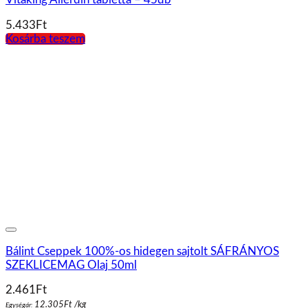
5.433
Ft
Kosárba teszem
Bálint Cseppek 100%-os hidegen sajtolt SÁFRÁNYOS
SZEKLICEMAG Olaj 50ml
2.461
Ft
12.305
Ft
/
kg
Egységár: