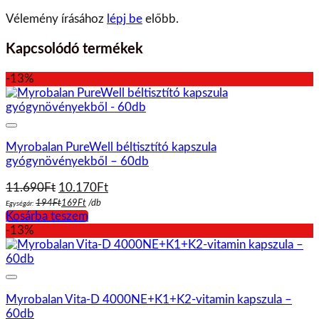
Vélemény írásához
lépj be
előbb.
Kapcsolódó termékek
-13%
Myrobalan PureWell béltisztító kapszula
gyógynövényekből – 60db
Original
Current
11.690
Ft
10.170
Ft
price
price
194
Ft
169
Ft
/
db
Egységár:
was:
is:
Kosárba teszem
11.690Ft.
10.170Ft.
-13%
Myrobalan Vita-D 4000NE+K1+K2-vitamin kapszula –
60db