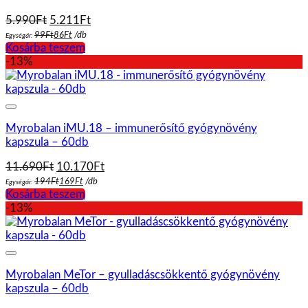
Original
Current
5.990
Ft
5.211
Ft
price
price
99
Ft
86
Ft
/
db
Egységár:
was:
is:
Kosárba teszem
5.990Ft.
5.211Ft.
-13%
Myrobalan iMU.18 – immunerősítő gyógynövény
kapszula – 60db
Original
Current
11.690
Ft
10.170
Ft
price
price
194
Ft
169
Ft
/
db
Egységár:
was:
is:
Kosárba teszem
11.690Ft.
10.170Ft.
-13%
Myrobalan MeTor – gyulladáscsökkentő gyógynövény
kapszula – 60db