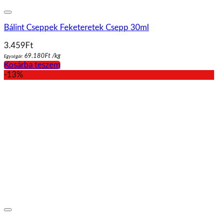
Bálint Cseppek Feketeretek Csepp 30ml
3.459
Ft
69.180
Ft
/
kg
Egységár:
Kosárba teszem
-13%