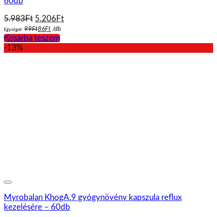
60db
Original
Current
5.983
Ft
5.206
Ft
price
price
99
Ft
86
Ft
/
db
Egységár:
was:
is:
Kosárba teszem
5.983Ft.
5.206Ft.
-13%
Myrobalan KhogA.9 gyógynövény kapszula reflux
kezelésére – 60db