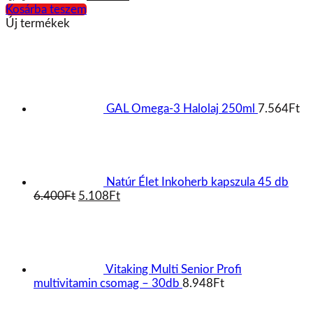
was:
is:
Kosárba teszem
6.849Ft.
5.959Ft.
Új termékek
GAL Omega-3 Halolaj 250ml
7.564
Ft
Natúr Élet Inkoherb kapszula 45 db
Original
Current
6.400
Ft
5.108
Ft
price
price
was:
is:
6.400Ft.
5.108Ft.
Vitaking Multi Senior Profi
multivitamin csomag – 30db
8.948
Ft