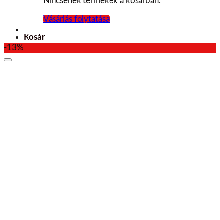
Nincsenek termékek a kosárban.
Vásárlás folytatása
Kosár
-13%