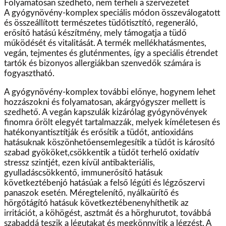
Folyamatosan szedhető, nem terheli a szervezetet
A gyógynövény-komplex speciális módon összeválogatott
és összeállított természetes tüdőtisztító, regeneráló,
erősítő hatású készítmény, mely támogatja a tüdő
működését és vitalitását. A termék mellékhatásmentes,
vegán, tejmentes és gluténmentes, így a speciális étrendet
tartók és bizonyos allergiákban szenvedők számára is
fogyasztható.
A gyógynövény-komplex további előnye, hogynem lehet
hozzászokni és folyamatosan, akárgyógyszer mellett is
szedhető. A vegán kapszulák kizárólag gyógynövények
finomra őrölt elegyét tartalmazzák, melyek kíméletesen és
hatékonyantisztítják és erősítik a tüdőt, antioxidáns
hatásuknak köszönhetőensemlegesítik a tüdőt is károsító
szabad gyököket,csökkentik a tüdőt terhelő oxidatív
stressz szintjét, ezen kívül antibakteriális,
gyulladáscsökkentő, immunerősítő hatásuk
következtébenjó hatásúak a felső légúti és légzőszervi
panaszok esetén. Méregtelenítő, nyálkaürítő és
hörgőtágító hatásuk következtébenenyhíthetik az
irritációt, a köhögést, asztmát és a hörghurutot, továbbá
szabaddá teszik a légutakat és megkönnyítik a légzést. A