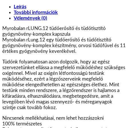
Leírás
További információk
Vélemények (0)
Myrobalan rLUNG.12 tüdőerősítő és tüdőtisztító
gyógynövény-komplex kapszula
Myrobalan rLung.12 egy tüdőerősítő és tüdőtisztító
gyógynövény-komplex készítmény, orvosi tüdőfűvel és 11
értékes gyógynövény keverékével.
Tüdőnk folyamatosan azon dolgozik, hogy az egész
szervezetünket ellássa a megfelelő működéshez szükséges
oxigénnel. Mivel az oxigén létfontosságú testünk
működéséhez, ezért a légzőszerveink megfelelő
működése elengedhetetlen az egészséges élethez. Mint
testünk minden rendszere, a légzőrendszer is hajlamos a
kifáradásra, elhasználódásra, megbetegedésre, amit a
levegőben lévő magas szennyező- és méreganyagok
szintje csak tovább fokoz.
Nincsenek mellékhatásai, nem lehet hozzászokni
100% természetes