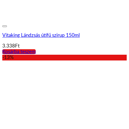
Vitaking Lándzsás útifű szirup 150ml
3.338
Ft
Kosárba teszem
-13%