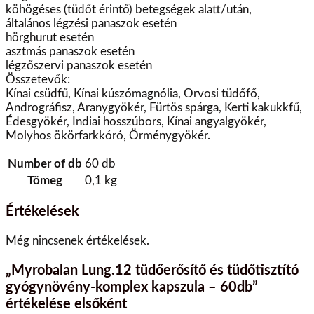
köhögéses (tüdőt érintő) betegségek alatt/után,
általános légzési panaszok esetén
hörghurut esetén
asztmás panaszok esetén
légzőszervi panaszok esetén
Összetevők:
Kínai csüdfű, Kínai kúszómagnólia, Orvosi tüdőfő,
Andrográfisz, Aranygyökér, Fürtös spárga, Kerti kakukkfű,
Édesgyökér, Indiai hosszúbors, Kínai angyalgyökér,
Molyhos ökörfarkkóró, Örménygyökér.
Number of db
60 db
Tömeg
0,1 kg
Értékelések
Még nincsenek értékelések.
„Myrobalan Lung.12 tüdőerősítő és tüdőtisztító
gyógynövény-komplex kapszula – 60db”
értékelése elsőként