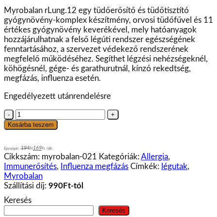
was:
is:
Myrobalan rLung.12 egy tüdőerősítő és tüdőtisztító
11.690Ft.
10.170Ft.
gyógynövény-komplex készítmény, orvosi tüdőfűvel és 11
értékes gyógynövény keverékével, mely hatóanyagok
hozzájárulhatnak a felső légúti rendszer egészségének
fenntartásához, a szervezet védekező rendszerének
megfelelő működéséhez. Segíthet légzési nehézségeknél,
köhögésnél, gége- és garathurutnál, kínzó rekedtség,
megfázás, influenza esetén.
Engedélyezett utánrendelésre
Myrobalan
Lung.12
Kosárba teszem
tüdőerősítő
és
194
169
Egységár:
Ft
Ft
/
db
tüdőtisztító
Cikkszám:
myrobalan-021
Kategóriák:
Allergia
,
gyógynövény-
Immunerősítés
,
Influenza megfázás
Címkék:
légutak
,
komplex
Myrobalan
kapszula
Szállítási díj:
990Ft-tól
-
Keresés
60db
mennyiség
Keresés