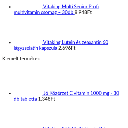
Vitaking Multi Senior Profi
multivitamin csomag – 30db
8.948
Ft
Vitaking Lutein és zeaxantin 60
lágyzselatin kapszula
2.696
Ft
Kiemelt termékek
Jó Közérzet C vitamin 1000 mg - 30
db tabletta
1.348
Ft