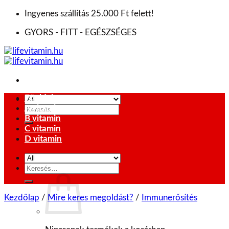
Skip
Ingyenes szállítás 25.000 Ft felett!
to
GYORS - FITT - EGÉSZSÉGES
content
Főoldal
A vitamin
Keresés
B vitamin
a
C vitamin
következőre:
D vitamin
Keresés
0
Ft
a
következőre:
Kezdőlap
/
Mire keres megoldást?
/
Immunerősítés