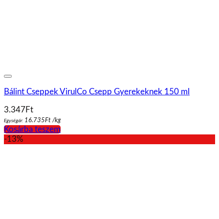
Bálint Cseppek VirulCo Csepp Gyerekeknek 150 ml
3.347
Ft
16.735
Ft
/
kg
Egységár:
Kosárba teszem
-13%