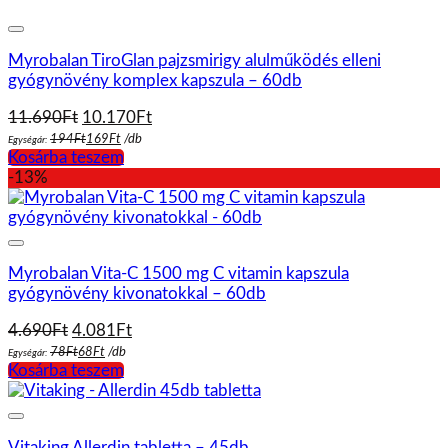
Myrobalan TiroGlan pajzsmirigy alulműködés elleni
gyógynövény komplex kapszula – 60db
Original
Current
11.690
Ft
10.170
Ft
price
price
194
Ft
169
Ft
/
db
Egységár:
was:
is:
Kosárba teszem
11.690Ft.
10.170Ft.
-13%
Myrobalan Vita-C 1500 mg C vitamin kapszula
gyógynövény kivonatokkal – 60db
Original
Current
4.690
Ft
4.081
Ft
price
price
78
Ft
68
Ft
/
db
Egységár:
was:
is:
Kosárba teszem
4.690Ft.
4.081Ft.
Vitaking Allerdin tabletta – 45db