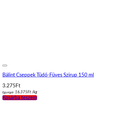
Bálint Cseppek Tüdő-Füves Szirup 150 ml
3.275
Ft
16.375
Ft
/
kg
Egységár:
Kosárba teszem