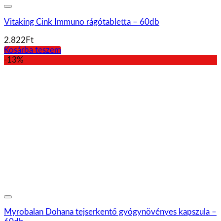
Vitaking Cink Immuno rágótabletta – 60db
2.822
Ft
Kosárba teszem
-13%
Myrobalan Dohana tejserkentő gyógynövényes kapszula –