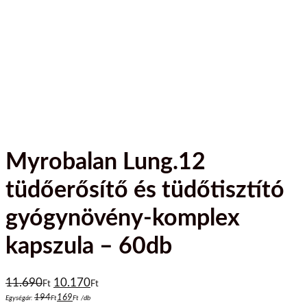
Myrobalan Lung.12
tüdőerősítő és tüdőtisztító
gyógynövény-komplex
kapszula – 60db
Original
Current
11.690
10.170
Ft
Ft
price
price
194
169
Egységár:
Ft
Ft
/
db