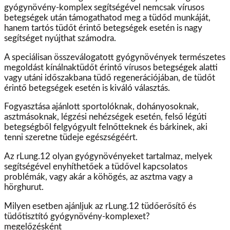
gyógynövény-komplex segítségével nemcsak vírusos
betegségek után támogathatod meg a tüdőd munkáját,
hanem tartós tüdőt érintő betegségek esetén is nagy
segítséget nyújthat számodra.
A speciálisan összeválogatott gyógynövények természetes
megoldást kínálnaktüdőt érintő vírusos betegségek alatti
vagy utáni időszakbana tüdő regenerációjában, de tüdőt
érintő betegségek esetén is kiváló választás.
Fogyasztása ajánlott sportolóknak, dohányosoknak,
asztmásoknak, légzési nehézségek esetén, felső légúti
betegségből felgyógyult felnőtteknek és bárkinek, aki
tenni szeretne tüdeje egészségéért.
Az rLung.12 olyan gyógynövényeket tartalmaz, melyek
segítségével enyhíthetőek a tüdővel kapcsolatos
problémák, vagy akár a köhögés, az asztma vagy a
hörghurut.
Milyen esetben ajánljuk az rLung.12 tüdőerősítő és
tüdőtisztító gyógynövény-komplexet?
megelőzésként