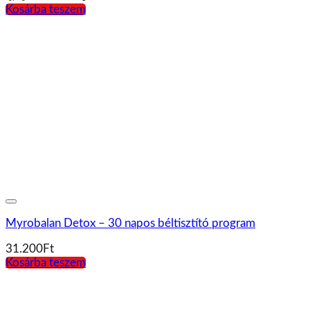
Kosárba teszem
Myrobalan Detox – 30 napos béltisztító program
31.200
Ft
Kosárba teszem