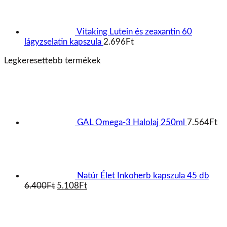
Vitaking Lutein és zeaxantin 60
lágyzselatin kapszula
2.696
Ft
Legkeresettebb termékek
GAL Omega-3 Halolaj 250ml
7.564
Ft
Natúr Élet Inkoherb kapszula 45 db
Original
Current
6.400
Ft
5.108
Ft
price
price
was:
is:
6.400Ft.
5.108Ft.