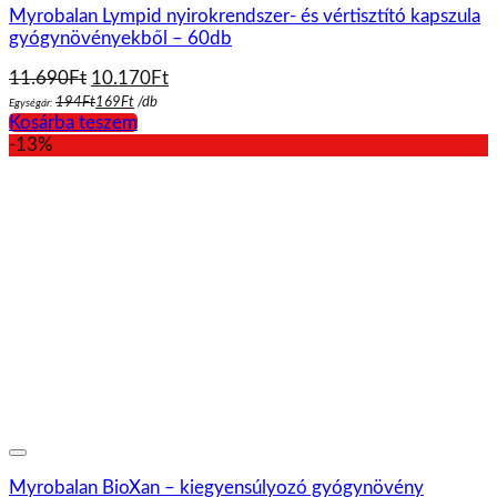
Myrobalan Lympid nyirokrendszer- és vértisztító kapszula
gyógynövényekből – 60db
Original
Current
11.690
Ft
10.170
Ft
price
price
194
Ft
169
Ft
/
db
Egységár:
was:
is:
Kosárba teszem
11.690Ft.
10.170Ft.
-13%
Myrobalan BioXan – kiegyensúlyozó gyógynövény